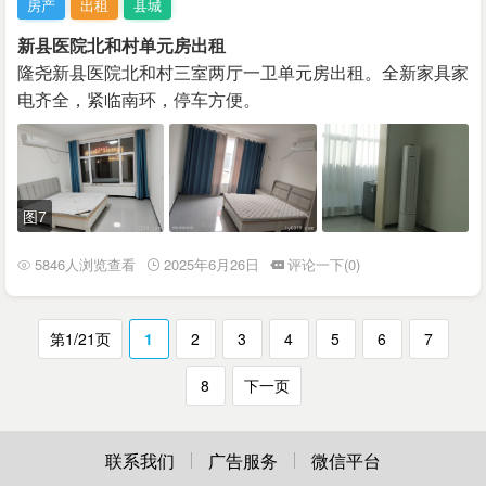
房产
出租
县城
新县医院北和村单元房出租
隆尧新县医院北和村三室两厅一卫单元房出租。全新家具家
电齐全，紧临南环，停车方便。
图7
5846人浏览查看
2025年6月26日
评论一下(0)
第1/21页
1
2
3
4
5
6
7
8
下一页
联系我们
广告服务
微信平台