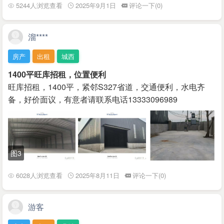
5244人浏览查看
2025年9月1日
评论一下(0)
溜****
房产
出租
城西
1400平旺库招租，位置便利
旺库招租，1400平，紧邻S327省道，交通便利，水电齐
备，好价面议，有意者请联系电话13333096989
图3
6028人浏览查看
2025年8月11日
评论一下(0)
游客